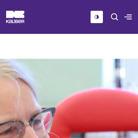
Cursussen
Scholen
Sociaal domein
Over ons
Nieuws & Agenda
Contact