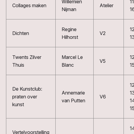
Willemien
1
Collages maken
Atelier
Nijman
1
Regine
1
Dichten
V2
Hilhorst
1
Twents Zilver
Marcel Le
1
V5
Thuis
Blanc
1
1
De Kunstclub:
Annemarie
1
praten over
V6
van Putten
1
kunst
1
1
Vertelvoorstelling