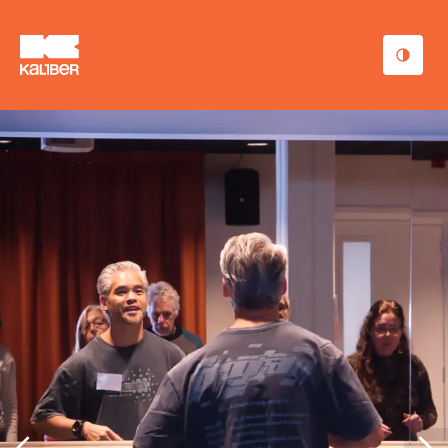
Cursussen
Scholen
Sociaal domein
Over ons
Nieuws & Agenda
Contact