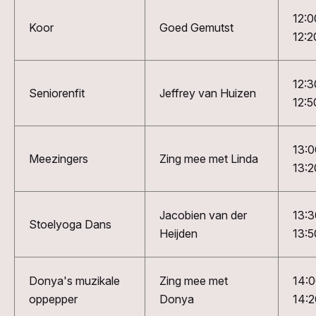
12:0
Koor
Goed Gemutst
12:2
12:3
Seniorenfit
Jeffrey van Huizen
12:5
13:0
Meezingers
Zing mee met Linda
13:2
Jacobien van der
13:3
Stoelyoga Dans
Heijden
13:5
Donya's muzikale
Zing mee met
14:
oppepper
Donya
14:2