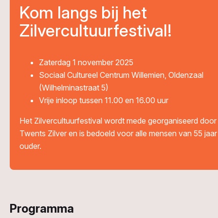
Kom langs bij het
Zilvercultuurfestival!
Zaterdag 1 november 2025
Sociaal Cultureel Centrum Willemien, Oldenzaal
(Wilhelminastraat 5)
Vrije inloop tussen 11.00 en 16.00 uur
Het Zilvercultuurfestival wordt mede georganiseerd door
Twents Zilver en is bedoeld voor alle mensen van 55 jaar
ouder.
Programma