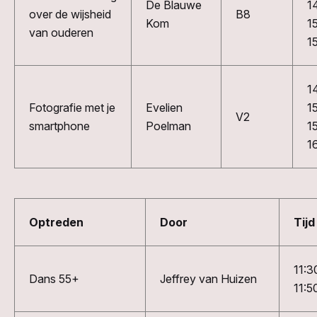
De Blauwe
1
over
de wijsheid
B8
Kom
1
van ouderen
1
1
Fotografie met je
Evelien
1
V2
smartphone
Poelman
1
1
Optreden
Door
Tijd
11:3
Dans 55+
Jeffrey van Huizen
11:5