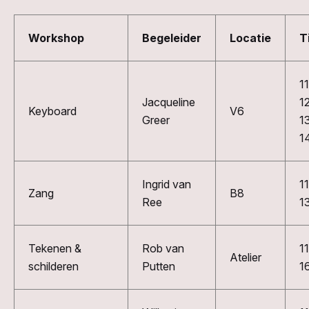
Workshop
Begeleider
Locatie
T
1
Jacqueline
1
Keyboard
V6
Greer
1
1
Ingrid van
1
Zang
B8
Ree
1
Tekenen &
Rob van
1
Atelier
schilderen
Putten
1