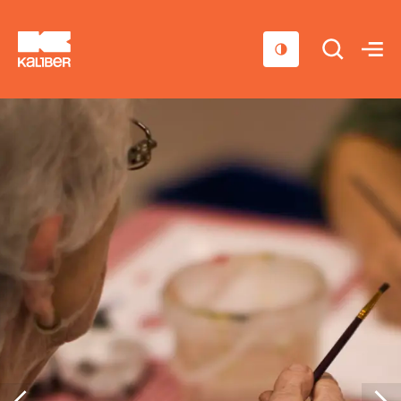
Cursussen
Scholen
Sociaal domein
Over ons
Nieuws & Agenda
Contact