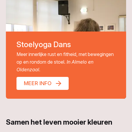
Stoelyoga Dans
Meer innerlijke rust en fitheid, met bewegingen
op en rondom de stoel.
In Almelo en
Oldenzaal.
MEER INFO
Samen het leven mooier kleuren