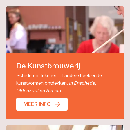
De Kunstbrouwerij
Schilderen, tekenen of andere beeldende
kunstvormen ontdekken.
In Enschede,
Oldenzaal en Almelo!
MEER INFO