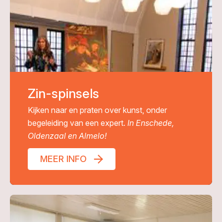
Zin-spinsels
Kijken naar en praten over kunst, onder
begeleiding van een expert.
In Enschede,
Oldenzaal en Almelo!
MEER INFO