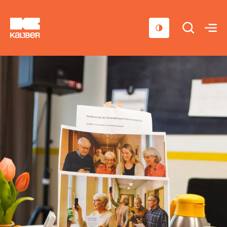
Cursussen
Scholen
Sociaal domein
Over ons
Nieuws & Agenda
Contact