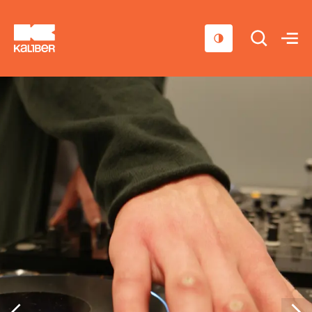
Cursussen
Scholen
Sociaal domein
Over ons
Nieuws & Agenda
Contact