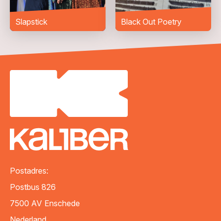
Slapstick
Black Out Poetry
VERZENDEN
Postadres:
Postbus 826
7500 AV
Enschede
Nederland