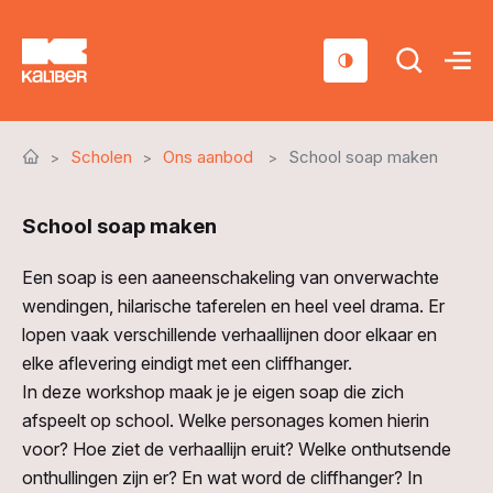
Cursussen
Scholen
Ons aanbod
School soap maken
Scholen
School soap maken
Sociaal domein
Over ons
Een soap is een aaneenschakeling van onverwachte
wendingen, hilarische taferelen en heel veel drama. Er
Nieuws & Agenda
lopen vaak verschillende verhaallijnen door elkaar en
elke aflevering eindigt met een cliffhanger.
Contact
In deze workshop maak je je eigen soap die zich
afspeelt op school. Welke personages komen hierin
voor? Hoe ziet de verhaallijn eruit? Welke onthutsende
onthullingen zijn er? En wat word de cliffhanger? In