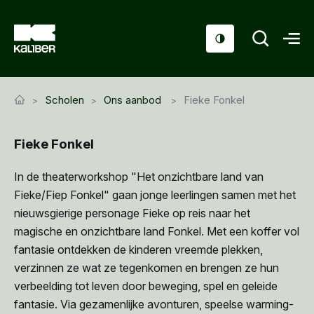
Cursussen
Scholen
Ons aanbod
Fieke Fonkel
Scholen
Fieke Fonkel
Sociaal domein
Over ons
In de theaterworkshop "Het onzichtbare land van
Fieke/Fiep Fonkel" gaan jonge leerlingen samen met het
Nieuws & Agenda
nieuwsgierige personage Fieke op reis naar het
magische en onzichtbare land Fonkel. Met een koffer vol
Contact
fantasie ontdekken de kinderen vreemde plekken,
verzinnen ze wat ze tegenkomen en brengen ze hun
verbeelding tot leven door beweging, spel en geleide
fantasie. Via gezamenlijke avonturen, speelse warming-