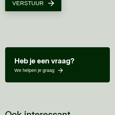
VERSTUUR
Heb je een vraag?
We helpen je graag
Voornaam
*
Achternaam
*
E-mailadres
*
Ook interessant