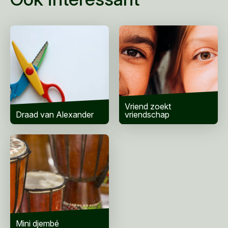
Telefoonnummer
Woonplaats
*
Bericht
*
Vriend zoekt
Draad van Alexander
vriendschap
Mini djembé