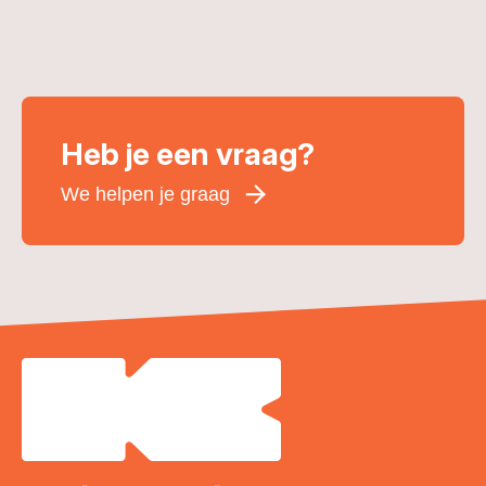
Heb je een vraag?
We helpen je graag
Voornaam
*
Achternaam
*
E-mailadres
*
Telefoonnummer