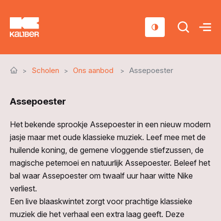
Cursussen
Scholen
Ons aanbod
Assepoester
Scholen
Assepoester
Sociaal domein
Over ons
Het bekende sprookje Assepoester in een nieuw modern
jasje maar met oude klassieke muziek. Leef mee met de
Nieuws & Agenda
huilende koning, de gemene vloggende stiefzussen, de
magische petemoei en natuurlijk Assepoester. Beleef het
Contact
bal waar Assepoester om twaalf uur haar witte Nike
verliest.
Een live blaaskwintet zorgt voor prachtige klassieke
muziek die het verhaal een extra laag geeft. Deze