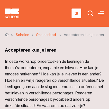
Cursussen
Scholen
Ons aanbod
Accepteren kun je leren
Scholen
Accepteren kun je leren
Sociaal domein
Over ons
In deze workshop onderzoeken de leerlingen de
thema's: accepteren, empathie en inleven. Hoe kan je
Nieuws & Agenda
emoties herkennen? Hoe kan je je inleven in een ander?
Hoe kan en wil je reageren op verschillende situaties? De
Contact
leerlingen gaan aan de slag met emoties en oefenen met
het inleven in verschillende personages. Reageren
verschillende personages bijvoorbeeld anders op
dezelfde situatie? En waarom zou dat zo zijn?