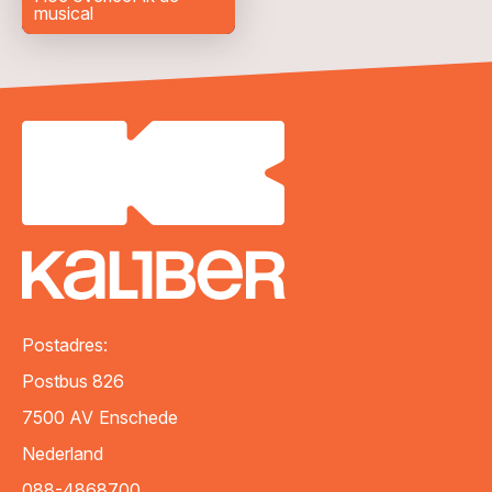
musical
VERZENDEN
Postadres:
Postbus 826
7500 AV
Enschede
Nederland
088-4868700