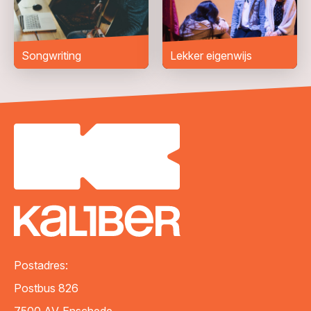
Bericht
*
Songwriting
Lekker eigenwijs
VERZENDEN
Postadres:
Postbus 826