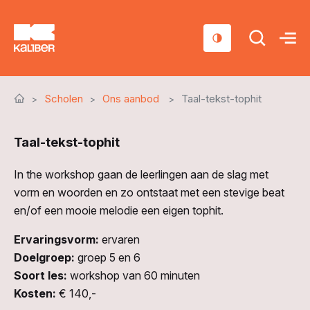
Cursussen
Scholen
Ons aanbod
Taal-tekst-tophit
Scholen
Taal-tekst-tophit
Sociaal domein
Over ons
In the workshop gaan de leerlingen aan de slag met
vorm en woorden en zo ontstaat met een stevige beat
Nieuws & Agenda
en/of een mooie melodie een eigen tophit.
Contact
Ervaringsvorm:
ervaren
Doelgroep:
groep 5 en 6
Soort les:
workshop van 60 minuten
Kosten:
€ 140,-