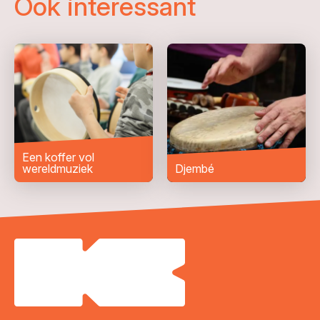
Ook interessant
Telefoonnummer
Woonplaats
*
Bericht
*
Een koffer vol
wereldmuziek
Djembé