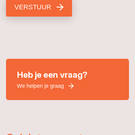
VERSTUUR
Heb je een vraag?
We helpen je graag
Voornaam
*
Achternaam
*
E-mailadres
*