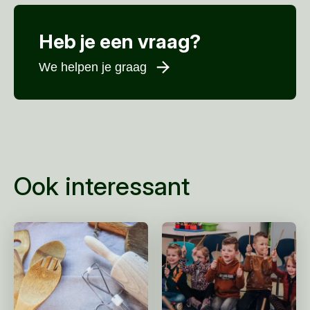
Heb je een vraag?
We helpen je graag
Voornaam
*
Achternaam
*
E-mailadres
*
Ook interessant
Telefoonnummer
Woonplaats
*