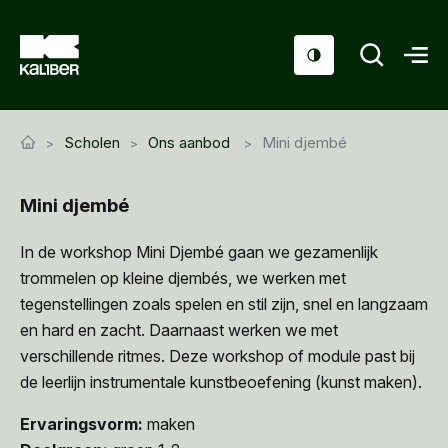
Cursussen
Scholen
Ons aanbod
Mini djembé
Scholen
Mini djembé
Sociaal domein
Over ons
In de workshop Mini Djembé gaan we gezamenlijk
trommelen op kleine djembés, we werken met
Nieuws & Agenda
tegenstellingen zoals spelen en stil zijn, snel en langzaam
en hard en zacht. Daarnaast werken we met
Contact
verschillende ritmes. Deze workshop of module past bij
de leerlijn instrumentale kunstbeoefening (kunst maken).
Ervaringsvorm:
maken