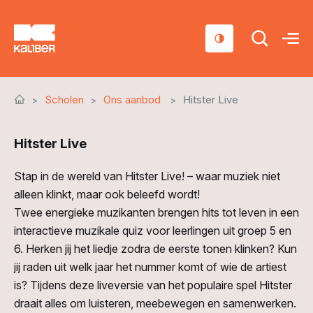
Cursussen
Scholen
Ons aanbod
Hitster Live
Scholen
Hitster Live
Sociaal domein
Over ons
Stap in de wereld van Hitster Live! – waar muziek niet
alleen klinkt, maar ook beleefd wordt!
Nieuws & Agenda
Twee energieke muzikanten brengen hits tot leven in een
interactieve muzikale quiz voor leerlingen uit groep 5 en
Contact
6. Herken jij het liedje zodra de eerste tonen klinken? Kun
jij raden uit welk jaar het nummer komt of wie de artiest
is? Tijdens deze liveversie van het populaire spel Hitster
draait alles om luisteren, meebewegen en samenwerken.