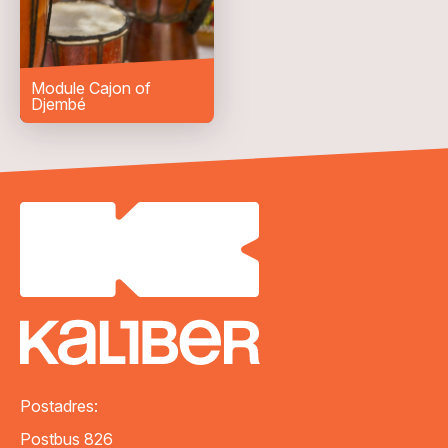
Module Cajon of
Djembé
VERZENDEN
Postadres:
Postbus 826