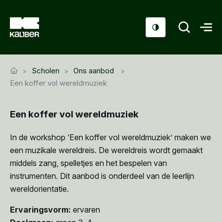
Cursussen
Scholen
Ons aanbod
Scholen
Een koffer vol wereldmuziek
Sociaal domein
Een koffer vol wereldmuziek
Over ons
In de workshop ‘Een koffer vol wereldmuziek’ maken we
Nieuws & Agenda
een muzikale wereldreis. De wereldreis wordt gemaakt
middels zang, spelletjes en het bespelen van
Contact
instrumenten. Dit aanbod is onderdeel van de leerlijn
wereldorientatie.
Ervaringsvorm:
ervaren