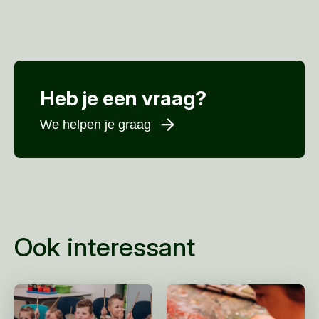
Heb je een vraag?
We helpen je graag
Voornaam
*
Achternaam
*
E-mailadres
*
Ook interessant
Telefoonnummer