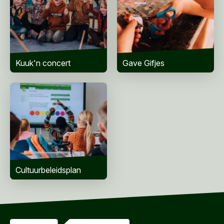
Woonplaats
*
Bericht
*
Kuuk'n concert
Gave Gifjes
Cultuurbeleidsplan
VERZENDEN