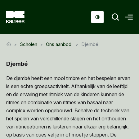
Cursussen
Scholen
Ons aanbod
Djembé
Scholen
Djembé
Sociaal domein
Over ons
De djembé heeft een mooi timbre en het bespelen ervan
is een echte groepsactiviteit. Afhankelijk van de leeftijd
Nieuws & Agenda
en de ervaring met ritmiek van de kinderen kunnen de
ritmes en combinatie van ritmes van basaal naar
Contact
complex worden opgebouwd. Behalve de techniek van
het spelen van verschillende slagen en het onthouden
van ritmepatronen is luisteren naar elkaar erg belangrijk:
op basis van cues val je in of moet je stoppen. De