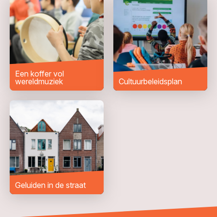
Woonplaats
*
Bericht
*
Een koffer vol
wereldmuziek
Cultuurbeleidsplan
Geluiden in de straat
VERZENDEN