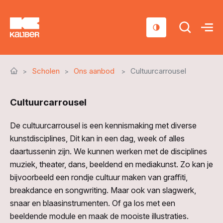
Cursussen
Scholen
Ons aanbod
Cultuurcarrousel
Scholen
Cultuurcarrousel
Sociaal domein
Over ons
De cultuurcarrousel is een kennismaking met diverse
kunstdisciplines, Dit kan in een dag, week of alles
Nieuws & Agenda
daartussenin zijn. We kunnen werken met de disciplines
muziek, theater, dans, beeldend en mediakunst. Zo kan je
Contact
bijvoorbeeld een rondje cultuur maken van graffiti,
breakdance en songwriting. Maar ook van slagwerk,
snaar en blaasinstrumenten. Of ga los met een
beeldende module en maak de mooiste illustraties.