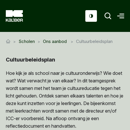
Cursussen
Scholen
Ons aanbod
Cultuurbeleidsplan
Scholen
Cultuurbeleidsplan
Sociaal domein
Over ons
Hoe kijk je als school naar je cultuuronderwijs? Wie doet
wat? Wat verwacht je van elkaar? In dit teamgesprek
Nieuws & Agenda
wordt samen met het team je cultuureducatie tegen het
licht gehouden. Ontdek samen elkaars talenten en hoe je
Contact
deze kunt inzetten voor je leerlingen. De bijeenkomst
met leerkrachten wordt samen met de directeur en/of
ICC-er voorbereid. Na afloop ontvang je een
reflectiedocument en handvatten.