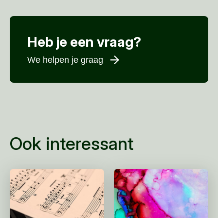
Heb je een vraag?
We helpen je graag
Voornaam
*
Achternaam
*
E-mailadres
*
Ook interessant
Telefoonnummer
Woonplaats
*