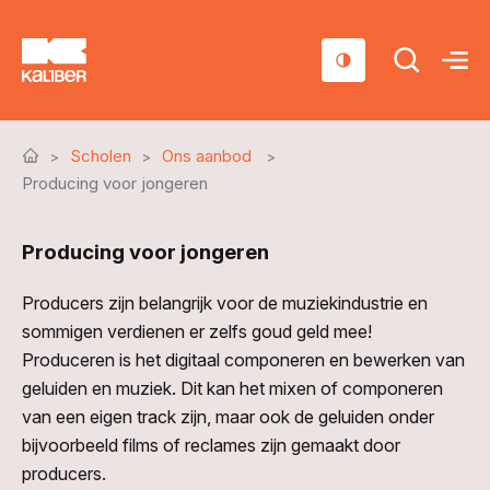
Cursussen
Scholen
Ons aanbod
Scholen
Producing voor jongeren
Sociaal domein
Producing voor jongeren
Over ons
Producers zijn belangrijk voor de muziekindustrie en
Nieuws & Agenda
sommigen verdienen er zelfs goud geld mee!
Produceren is het digitaal componeren en bewerken van
Contact
geluiden en muziek. Dit kan het mixen of componeren
van een eigen track zijn, maar ook de geluiden onder
bijvoorbeeld films of reclames zijn gemaakt door
producers.