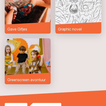
Woonplaats
*
Bericht
*
Gave Gifjes
Graphic novel
Greenscreen avontuur
VERZENDEN