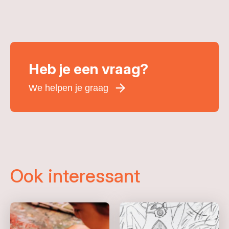
Heb je een vraag?
We helpen je graag
Voornaam
*
Achternaam
*
E-mailadres
*
Ook interessant
Telefoonnummer