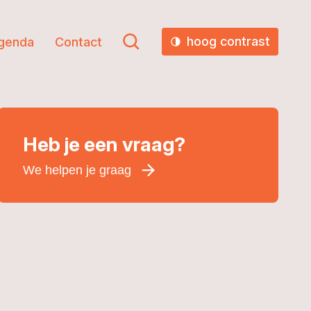
hoog contrast
genda
Contact
Heb je een vraag?
We helpen je graag
Voornaam
*
Achternaam
*
E-mailadres
*