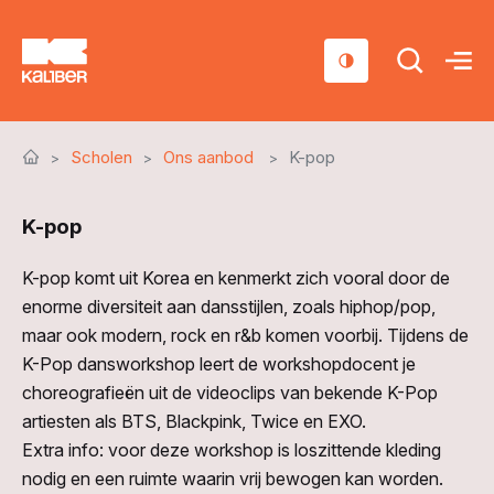
Cursussen
Scholen
Ons aanbod
K-pop
Scholen
K-pop
Sociaal domein
Over ons
K-pop komt uit Korea en kenmerkt zich vooral door de
enorme diversiteit aan dansstijlen, zoals hiphop/pop,
Nieuws & Agenda
maar ook modern, rock en r&b komen voorbij. Tijdens de
K-Pop dansworkshop leert de workshopdocent je
Contact
choreografieën uit de videoclips van bekende K-Pop
artiesten als BTS, Blackpink, Twice en EXO.
Extra info: voor deze workshop is loszittende kleding
nodig en een ruimte waarin vrij bewogen kan worden.