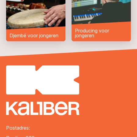
Woonplaats
*
Bericht
*
Producing voor
Djembé voor jongeren
jongeren
VERZENDEN
Postadres: