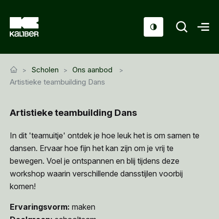
Cursussen
Scholen
Ons aanbod
Scholen
Artistieke teambuilding Dans
Sociaal domein
Artistieke teambuilding Dans
Over ons
In dit 'teamuitje' ontdek je hoe leuk het is om samen te
Nieuws & Agenda
dansen. Ervaar hoe fijn het kan zijn om je vrij te
bewegen. Voel je ontspannen en blij tijdens deze
Contact
workshop waarin verschillende dansstijlen voorbij
komen!
Ervaringsvorm:
maken