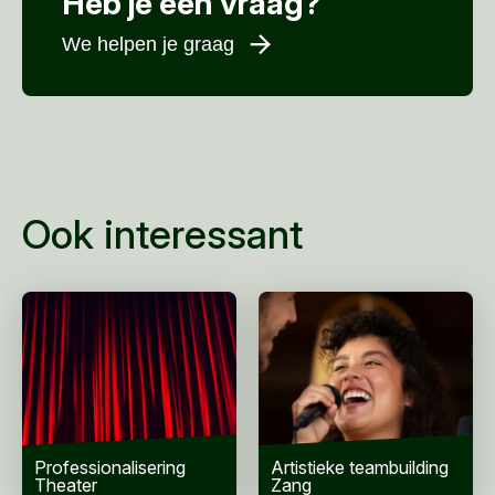
Heb je een vraag?
We helpen je graag
Voornaam
*
Achternaam
*
E-mailadres
*
Ook interessant
Telefoonnummer
Woonplaats
*
Bericht
*
Professionalisering
Artistieke teambuilding
Theater
Zang