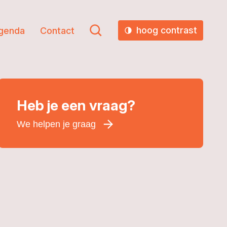
hoog contrast
genda
Contact
Heb je een vraag?
We helpen je graag
Voornaam
*
Achternaam
*
E-mailadres
*