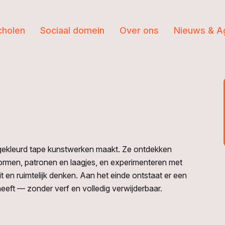
cholen
Sociaal domein
Over ons
Nieuws & A
t gekleurd tape kunstwerken maakt. Ze ontdekken
vormen, patronen en laagjes, en experimenteren met
t en ruimtelijk denken. Aan het einde ontstaat er een
heeft — zonder verf en volledig verwijderbaar.