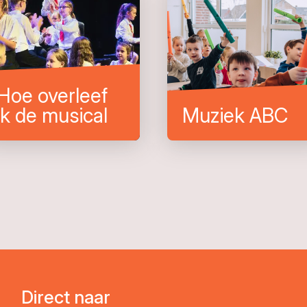
Hoe overleef
ik de musical
Muziek ABC
Direct naar