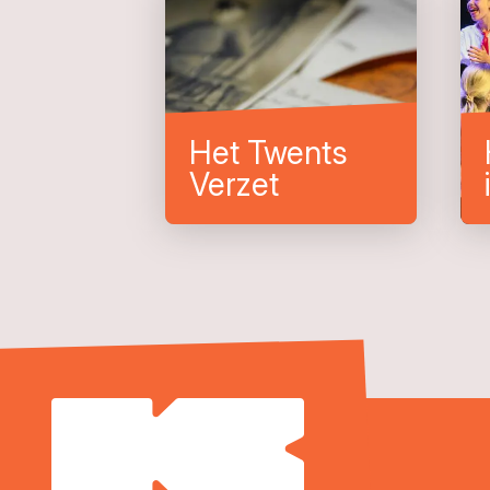
Het Twents
Verzet