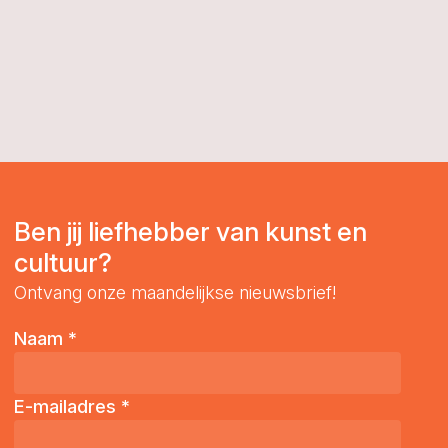
Telefoonnummer
Woonplaats
*
Bericht
*
Ben jij liefhebber van kunst en
cultuur?
Ontvang onze maandelijkse nieuwsbrief!
Naam
*
E-mailadres
*