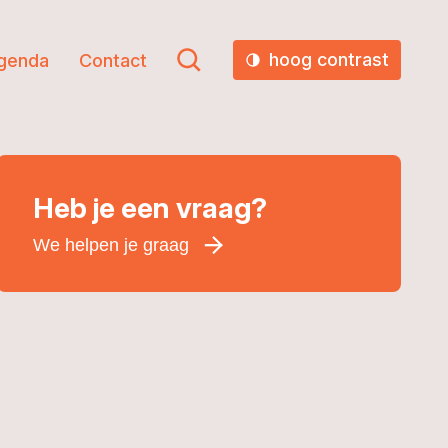
hoog contrast
genda
Contact
Heb je een vraag?
We helpen je graag
Voornaam
*
Achternaam
*
E-mailadres
*