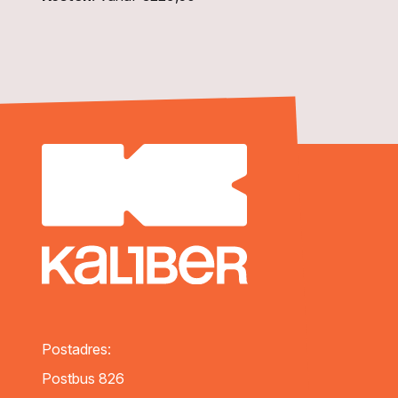
Postadres:
Postbus 826