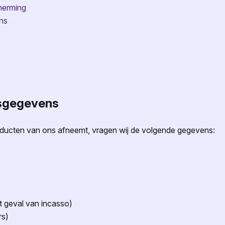
herming
ens
nsgegevens
oducten van ons afneemt, vragen wij de volgende gegevens:
 geval van incasso)
rs)