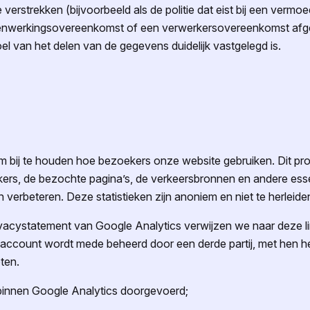
e verstrekken (bijvoorbeeld als de politie dat eist bij een vermoe
enwerkingsovereenkomst of een verwerkersovereenkomst afges
l van het delen van de gegevens duidelijk vastgelegd is.
m bij te houden hoe bezoekers onze website gebruiken. Dit pro
ekers, de bezochte pagina’s, de verkeersbronnen en andere ess
erbeteren. Deze statistieken zijn anoniem en niet te herleiden
ivacy
statement van Google Analytics verwijzen we naar deze li
 account wordt mede beheerd door een derde partij, met hen 
ten.
innen Google Analytics doorgevoerd;