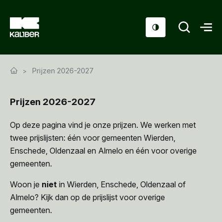
Cursussen
Prijzen 2026-2027
Scholen
Prijzen 2026-2027
Sociaal domein
Over ons
Op deze pagina vind je onze prijzen. We werken met
twee prijslijsten: één voor gemeenten Wierden,
Nieuws & Agenda
Enschede, Oldenzaal en Almelo en één voor overige
gemeenten.
Contact
Woon je
niet
in Wierden, Enschede, Oldenzaal of
Almelo? Kijk dan op de prijslijst voor overige
gemeenten.