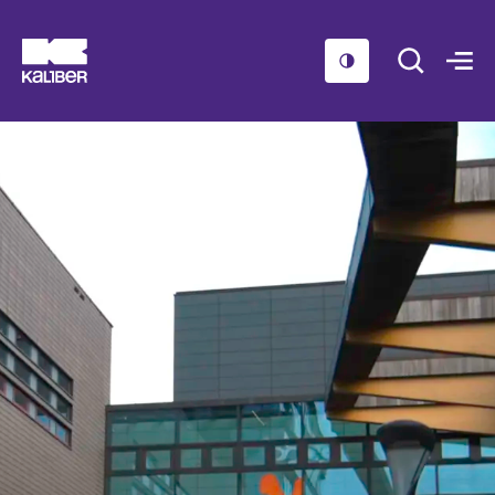
Cursussen
Scholen
Sociaal domein
Over ons
Nieuws & Agenda
Contact