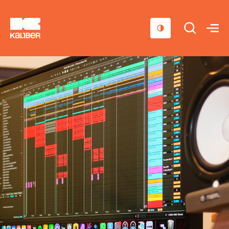
Cursussen
Scholen
Sociaal domein
Over ons
Nieuws & Agenda
Contact