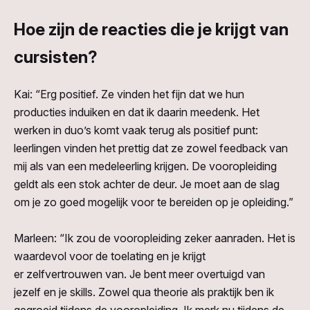
Hoe zijn de reacties die je krijgt van
cursisten?
Kai:
“Erg
positief.
Ze vinden het
fijn dat
we
hun
producties induiken en dat ik daarin
meedenk.
Het
werken in duo’s komt vaak terug
als positief punt
:
leerlingen vinden het
prettig
dat ze zowel feedback van
mij als van een medeleerling
krijgen
. De vooropleiding
geldt als een stok achter de deur.
Je moet aan de slag
om je zo goed mogelijk voor te bereiden op je opleiding.”
Marleen:
“Ik zou de vooropleiding zeker aanraden.
Het is
waardevol voor de toelating en
je krijgt
er
zelfvertrouwen
van. Je
bent meer overtuigd van
jezelf
en je
skills
.
Zowel
qua
theorie als praktijk ben ik
gegroeid tijdens de vooropleiding. Ik merk nu tijdens de