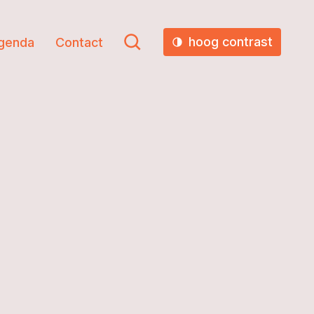
hoog contrast
genda
Contact