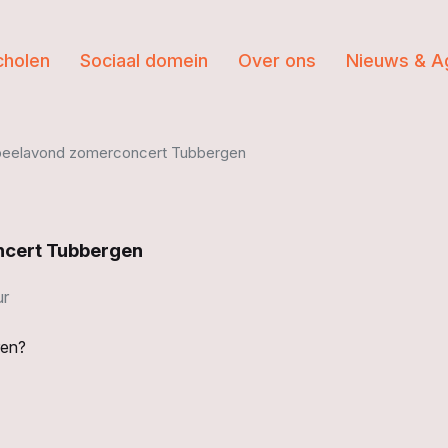
cholen
Sociaal domein
Over ons
Nieuws & A
peelavond zomerconcert Tubbergen
cert Tubbergen
ur
ren?