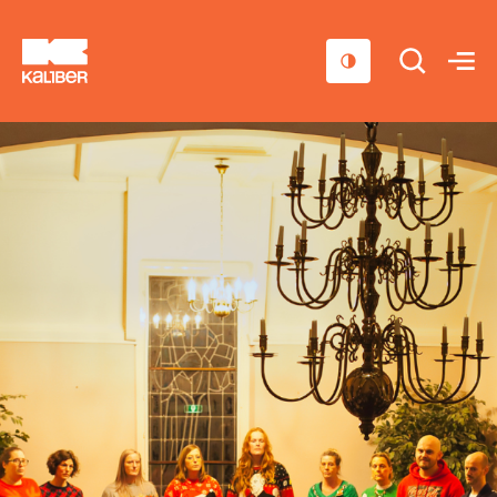
Cursussen
Scholen
Sociaal domein
Over ons
Nieuws & Agenda
Contact