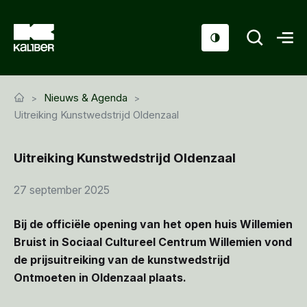
Cursussen
Nieuws & Agenda
Scholen
Uitreiking Kunstwedstrijd Oldenzaal
Sociaal domein
Uitreiking Kunstwedstrijd Oldenzaal
Over ons
27 september 2025
Nieuws & Agenda
Bij de officiële opening van het open huis Willemien
Contact
Bruist in Sociaal Cultureel Centrum Willemien vond
de prijsuitreiking van de kunstwedstrijd
Ontmoeten in Oldenzaal plaats.