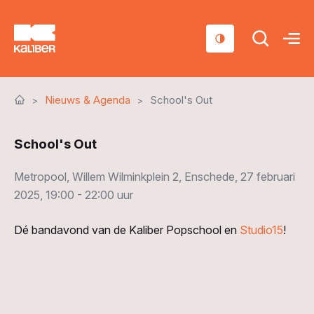
Cursussen
Nieuws & Agenda
School's Out
Scholen
School's Out
Sociaal domein
Over ons
Metropool, Willem Wilminkplein 2, Enschede, 27 februari
2025, 19:00 - 22:00 uur
Nieuws & Agenda
Dé bandavond van de Kaliber Popschool en
Studio15
!
Contact