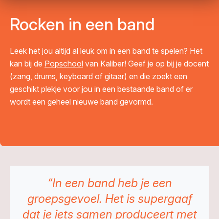
Rocken in een band
Leek het jou altijd al leuk om in een band te spelen? Het
kan bij de
Popschool
van Kaliber! Geef je op bij je docent
(zang, drums, keyboard of gitaar) en die zoekt een
geschikt plekje voor jou in een bestaande band of er
wordt een geheel nieuwe band gevormd.
“In een band heb je een
groepsgevoel. Het is supergaaf
dat je iets samen produceert met