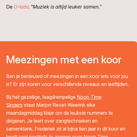
De
O-kids
:
“Muziek is altijd leuker samen.”
Meezingen met een koor
Ben je benieuwd of meezingen in een koor iets voor jou
is? Er zijn koren voor verschillende niveaus en leeftijden.
Bij het gezellige, laagdrempelige
Noon Time
Singers
staat Marjon Revet-Weerink elke
maandagmiddag klaar om de leukste nummers te
dirigeren. Je leert over zangtechnieken en
samenklank.
Frederiek zit al bijna tien jaar in dit koor en
heeft veel positiefs te zeggen over Noon Time