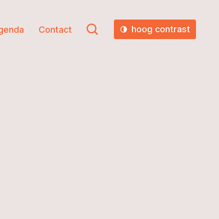
hoog contrast
genda
Contact