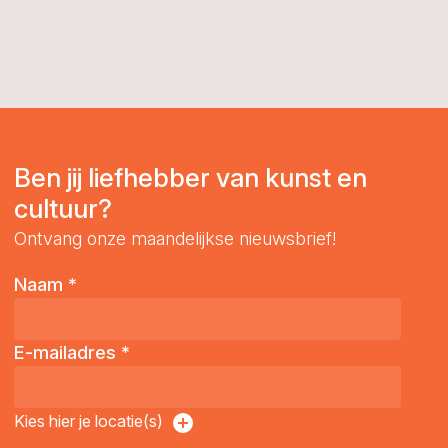
Ben jij liefhebber van kunst en
cultuur?
Ontvang onze maandelijkse nieuwsbrief!
Naam
*
E-mailadres
*
Kies hier je locatie(s)