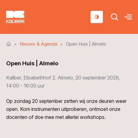
Cursussen
Nieuws & Agenda
Open Huis | Almelo
Scholen
Open Huis | Almelo
Sociaal domein
Over ons
Kaliber, Elisabethhof 2, Almelo, 20 september 2026,
14:00 - 16:00 uur
Nieuws & Agenda
Op zondag 20 september zetten wij onze deuren weer
Contact
open. Kom instrumenten uitproberen, ontmoet onze
docenten of doe mee met allerlei workshops.