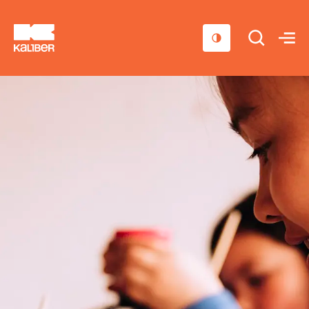
Cursussen
Scholen
Sociaal domein
Over ons
Nieuws & Agenda
Contact