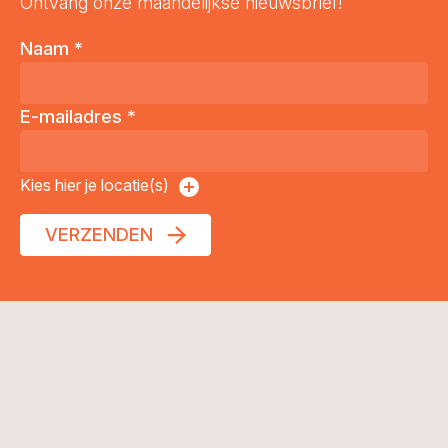
Ontvang onze maandelijkse nieuwsbrief!
Naam
*
E-mailadres
*
Kies hier je locatie(s)
VERZENDEN
© Kaliber 2026