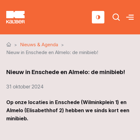
Cursussen
Nieuws & Agenda
Scholen
Nieuw in Enschede en Almelo: de minibieb!
Sociaal domein
Nieuw in Enschede en Almelo: de minibieb!
Over ons
31 oktober 2024
Nieuws & Agenda
Op onze locaties in Enschede (Wilminkplein 1) en
Contact
Almelo (Elisabethhof 2) hebben we sinds kort een
minibieb.