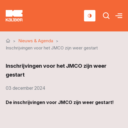
Cursussen
Nieuws & Agenda
Scholen
Inschrijvingen voor het JMCO zijn weer gestart
Sociaal domein
Inschrijvingen voor het JMCO zijn weer
Over ons
gestart
Nieuws & Agenda
03 december 2024
Contact
De inschrijvingen voor JMCO zijn weer gestart!