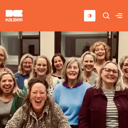
Cursussen
Scholen
Sociaal domein
Over ons
Nieuws & Agenda
Contact