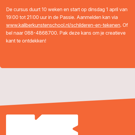
De cursus duurt 10 weken en start op dinsdag 1 april van
19:00 tot 21:00 uur in de Passie. Aanmelden kan via
www.kaliberkunstenschool.nl/schilderen-en-tekenen
. Of
bel naar 088-4868700. Pak deze kans om je creatieve
kant te ontdekken!