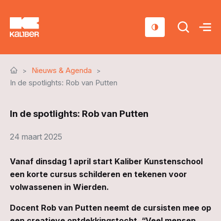
Cursussen
Nieuws & Agenda
Scholen
In de spotlights: Rob van Putten
Sociaal domein
In de spotlights: Rob van Putten
Over ons
24 maart 2025
Nieuws & Agenda
Vanaf dinsdag 1 april start Kaliber Kunstenschool
Contact
een korte cursus schilderen en tekenen voor
volwassenen in Wierden.
Docent Rob van Putten neemt de cursisten mee op
een creatieve ontdekkingstocht. “Veel mensen