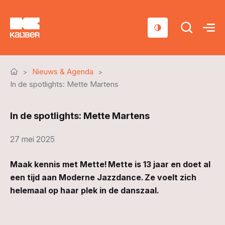
Cursussen
Nieuws & Agenda
Scholen
In de spotlights: Mette Martens
Sociaal domein
In de spotlights: Mette Martens
Over ons
27 mei 2025
Nieuws & Agenda
Maak kennis met Mette! Mette is 13 jaar en doet al
Contact
een tijd aan Moderne Jazzdance. Ze voelt zich
helemaal op haar plek in de danszaal.