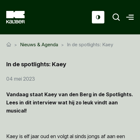
Cursussen
Nieuws & Agenda
In de spotlights: Kaey
Scholen
In de spotlights: Kaey
Sociaal domein
Over ons
04 mei 2023
Nieuws & Agenda
Vandaag staat Kaey van den Berg in de Spotlights.
Lees in dit interview wat hij zo leuk vindt aan
Contact
musical!
Kaey is elf jaar oud en volgt al sinds jongs af aan een