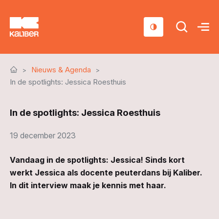
Cursussen
Nieuws & Agenda
Scholen
In de spotlights: Jessica Roesthuis
Sociaal domein
In de spotlights: Jessica Roesthuis
Over ons
19 december 2023
Nieuws & Agenda
Vandaag in de spotlights: Jessica! Sinds kort
Contact
werkt Jessica als docente peuterdans bij Kaliber.
In dit interview maak je kennis met haar.