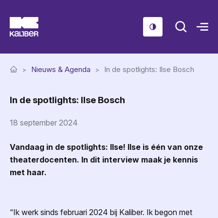
Cursussen
Nieuws & Agenda
In de spotlights: Ilse Bosch
Scholen
In de spotlights: Ilse Bosch
Sociaal domein
Over ons
18 september 2024
Nieuws & Agenda
Vandaag in de spotlights: Ilse! Ilse is één van onze
theaterdocenten. In dit interview maak je kennis
Contact
met haar.
“Ik werk sinds februari 2024 bij Kaliber. Ik begon met