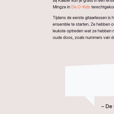
Bij Kaliber kun je gratis in een en
Mingze in
De O-Kids
terechtgekom
Tijdens de eerste gitaarlessen is
ensemble te starten. Ze hebben on
leukste optreden wat ze hebben m
oude doos, zoals nummers van de
– De