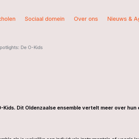
cholen
Sociaal domein
Over ons
Nieuws & A
spotlights: De O-Kids
O-Kids. Dit Oldenzaalse ensemble vertelt meer over hun e