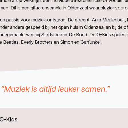
semble als je wekelijks een individuele instrumentale of vocale le
en. Dit is een gitaarensemble in Oldenzaal waar plezier vooro
 hun passie voor muziek ontstaan. De docent, Anja Meulenbelt,
der andere gespeeld bij het open huis in Oldenzaal en bij de of
eegemaakt was bij Stadstheater De Bond. De O-Kids spelen op
 Beatles, Everly Brothers en Simon en Garfunkel.
“Muziek is altijd leuker samen.”
 O-Kids