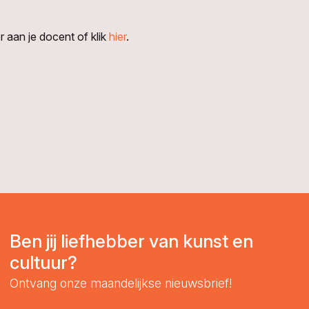
 aan je docent of klik
hier
.
Ben jij liefhebber van kunst en
cultuur?
Ontvang onze maandelijkse nieuwsbrief!