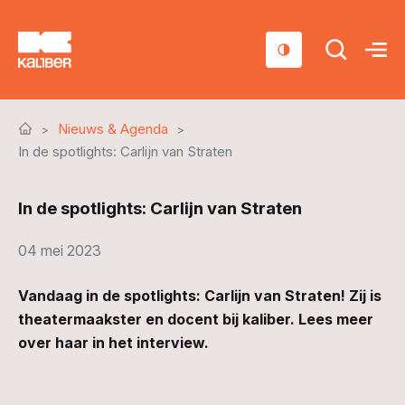
Cursussen
Nieuws & Agenda
Scholen
In de spotlights: Carlijn van Straten
Sociaal domein
In de spotlights: Carlijn van Straten
Over ons
04 mei 2023
Nieuws & Agenda
Vandaag in de spotlights: Carlijn van Straten! Zij is
Contact
theatermaakster en docent bij kaliber. Lees meer
over haar in het interview.