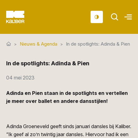
Cursussen
Nieuws & Agenda
In de spotlights: Adinda & Pien
Scholen
In de spotlights: Adinda & Pien
Sociaal domein
Over ons
04 mei 2023
Nieuws & Agenda
Adinda en Pien staan in de spotlights en vertellen
je meer over ballet en andere dansstijlen!
Contact
Adinda Groeneveld geeft sinds januari dansles bij Kaliber.
“Ik geef al zo’n twintig jaar dansles. Hiervoor had ik een