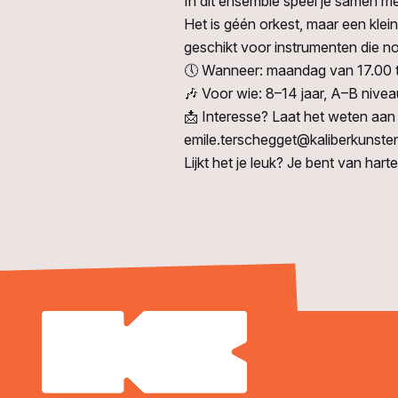
In dit ensemble speel je samen met
Het is géén orkest, maar een klei
geschikt voor instrumenten die 
🕔 Wanneer: maandag van 17.00 t
🎶 Voor wie: 8–14 jaar, A–B nivea
📩 Interesse? Laat het weten aan
emile.terschegget@kaliberkunsten
Lijkt het je leuk? Je bent van ha