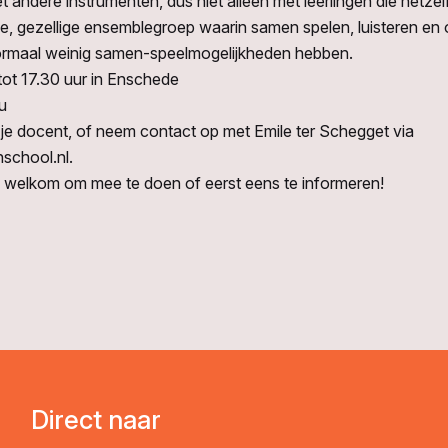
 andere instrumenten, dus niet alleen met leerlingen die hetzelf
ne, gezellige ensemblegroep waarin samen spelen, luisteren en 
normaal weinig samen-speelmogelijkheden hebben.
ot 17.30 uur in Enschede
u
 je docent, of neem contact op met Emile ter Schegget via
school.nl.
rte welkom om mee te doen of eerst eens te informeren!
Direct naar