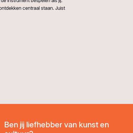
de instrument bespelen als jij.
ontdekken centraal staan. Juist
Ben jij liefhebber van kunst en