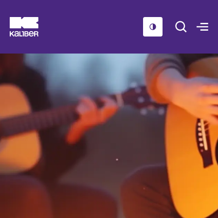
Cursussen
Scholen
Sociaal domein
Over ons
Nieuws & Agenda
Contact